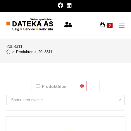
0
20L8311
>
Produkter
>
20L8311
Produktfilter
Sorter etter nyeste