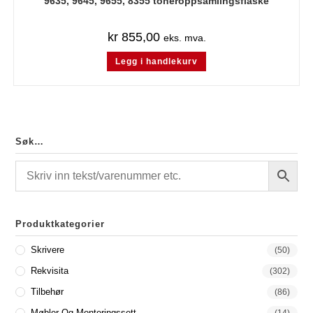
9635, 9645, 9655, 8355 toneroppsamlingsflaske
kr
855,00
eks. mva.
Legg i handlekurv
Søk…
Produktkategorier
Skrivere
(50)
Rekvisita
(302)
Tilbehør
(86)
Møbler Og Monteringssett
(14)