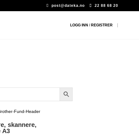
post@dateka.no
22 88 68 20
|
LOGG INN
/
REGISTRER
re, skannere,
e
A3