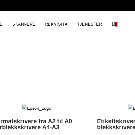
RE
SKANNERE
REKVISITA
TJENESTER
0
ormatskrivere fra
A2 til A0
Etikettskrive
rblekkskrivere
A4-A3
blekkskriver