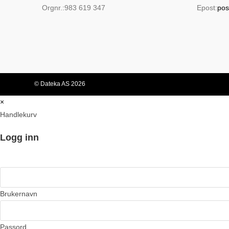
Orgnr.:
983 619 347
Epost:
pos
© Dateka AS 2026
×
Handlekurv
Logg inn
Brukernavn
Passord