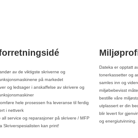
forretningsidé
Miljøprof
Dateka er opptatt av
andør av de viktigste skriverne og
tonerkassetter og an
funksjonsmaskinene på markedet
samles inn og vider
ver og ledsager i anskaffelse av skrivere og
miljøbebevisst måte
funksjonsmaskiner
bestille våre miljøs
omføre hele prosessen fra leveranse til ferdig
utplassert er din bed
lert i nettverk
blir levert for gjenv
 all service og reparasjoner på skrivere / MFP
og energiutvinning.
 Skriverspesialisten kan print!