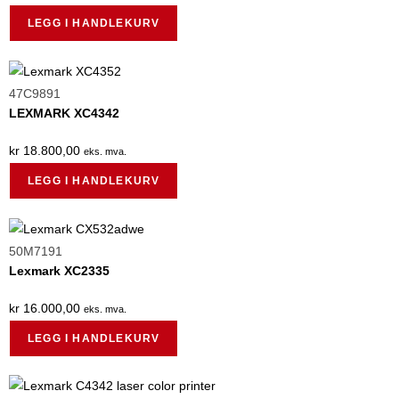
LEGG I HANDLEKURV
47C9891
LEXMARK XC4342
kr
18.800,00
eks. mva.
LEGG I HANDLEKURV
50M7191
Lexmark XC2335
kr
16.000,00
eks. mva.
LEGG I HANDLEKURV