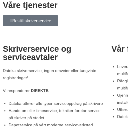
Våre tjenester
Bestill skriverservice
Skriverservice og
Vår 
serviceavtaler
Lever
Dateka skriverservice, ingen omveier eller tungvinte
multi
registreringer!
Rådgi
multi
Vi responderer
DIREKTE.
Gjenn
instal
Dateka utfører alle typer serviceoppdrag på skrivere
Utføre
Hands-on eller timeservice, tekniker foretar service
Dateka
på skriver på stedet
Depotservice på vårt moderne serviceverksted