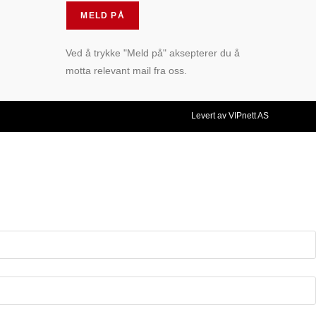
Ved å trykke "Meld på" aksepterer du å
motta relevant mail fra oss.
Levert av VIPnett AS