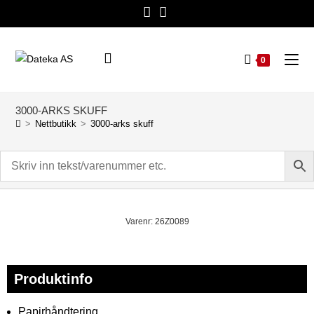
0
3000‑ARKS SKUFF
>
Nettbutikk
>
3000‑arks skuff
Varenr: 26Z0089
Produktinfo
Papirhåndtering