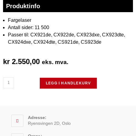
Produktinfo
Fargelaser
Antall sider: 11 500
Passer til: CX921de, CX922de, CX923dxe, CX923dte,
CX924dxe, CX924dte, CS921de, CS923de
kr
2.550,00
eks. mva.
LEGG I HANDLEKURV
Adresse:
Ryensvingen 2D, Oslo
Orgnr.: