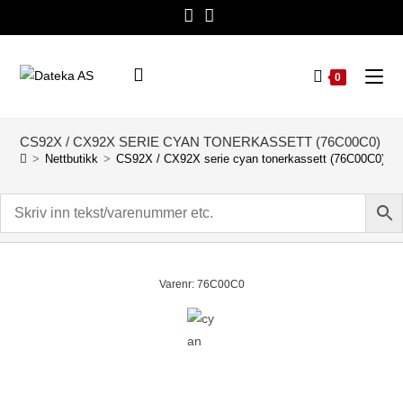
0
CS92X / CX92X SERIE CYAN TONERKASSETT (76C00C0)
>
Nettbutikk
>
CS92X / CX92X serie cyan tonerkassett (76C00C0)
Varenr: 76C00C0