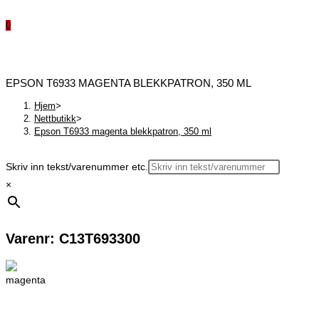
0
EPSON T6933 MAGENTA BLEKKPATRON, 350 ML
Hjem
>
Nettbutikk
>
Epson T6933 magenta blekkpatron, 350 ml
Skriv inn tekst/varenummer etc.
×
Varenr: C13T693300