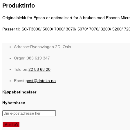
Produktinfo
Originalblekk fra Epson er optimalisert for å brukes med Epsons Micro P
Passer til: SC-T3000/ 5000/ 7000/ 3070/ 5070/ 7070/ 3200/ 5200/ 7
Adresse:
Ryensvingen 2D, Oslo
Orgnr.:
983 619 347
Opens
Telefon:
22 88 68 20
in
Opens
Epost:
post@dateka.no
your
in
application
Kjøpsbetingelser
your
application
Nyhetsbrev