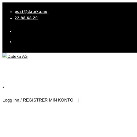
Skip
post@dateka.no
to
22 88 68 20
content
*
Logg inn
/
REGISTRER
MIN KONTO
|