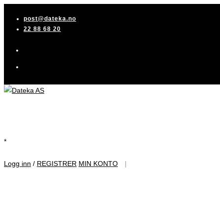
Skip
post@dateka.no
to
22 88 68 20
content
*
Logg inn
/
REGISTRER
MIN KONTO
|