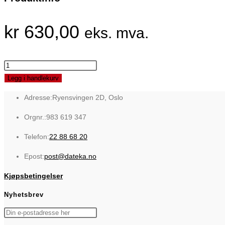
kr
630,00
eks. mva.
EPSON
UltraChrome
Legg i handlekurv
XD2
Adresse:
Ryensvingen 2D, Oslo
Black
T40C140
Orgnr.:
983 619 347
(50ml)
Opens
Telefon:
22 88 68 20
antall
in
Opens
Epost:
post@dateka.no
your
in
application
Kjøpsbetingelser
your
application
Nyhetsbrev