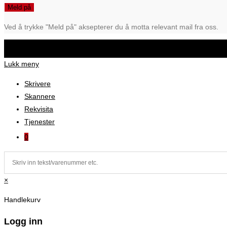
Ved å trykke "Meld på" aksepterer du å motta relevant mail fra oss.
Levert av VIPnett AS
© Dateka AS 2026
Lukk meny
Skrivere
Skannere
Rekvisita
Tjenester
0
×
Handlekurv
Logg inn