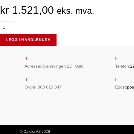
kr
1.521,00
eks. mva.
Epson
WorkForce
Pro
LEGG I HANDLEKURV
WF-
C529R
/
Adresse:
Ryensvingen 2D, Oslo
Telefon:
2
C579R
Magenta
XXL
Orgnr.:
983 619 347
Epost:
pos
antall
© Dateka AS 2026