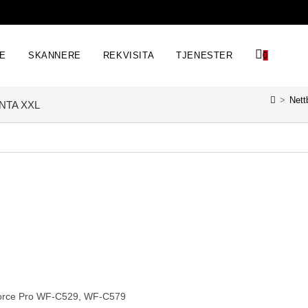
RE
SKANNERE
REKVISITA
TJENESTER
0
>
Nett
NTA XXL
kForce Pro WF-C529, WF-C579