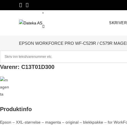
Skip
to
*
content
SKRIVE
EPSON WORKFORCE PRO WF-C529R / C579R MAGE
Varenr: C13T01D300
Produktinfo
Epson – XXL-størrelse – magenta – original – blekkpakke – for Wor