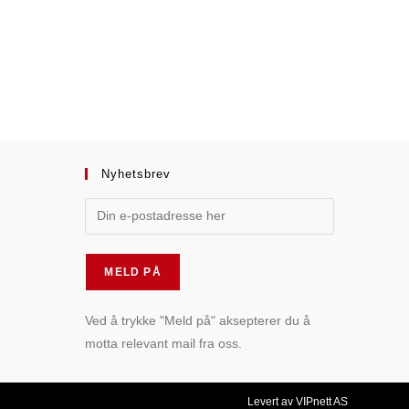
Nyhetsbrev
Ved å trykke "Meld på" aksepterer du å
motta relevant mail fra oss.
Levert av VIPnett AS