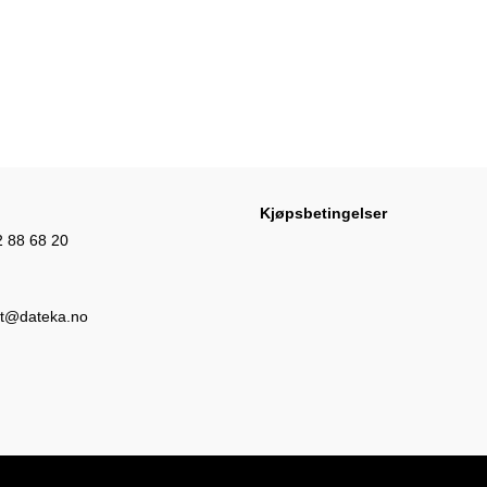
Kjøpsbetingelser
Opens
2 88 68 20
in
your
Opens
t@dateka.no
application
in
your
application