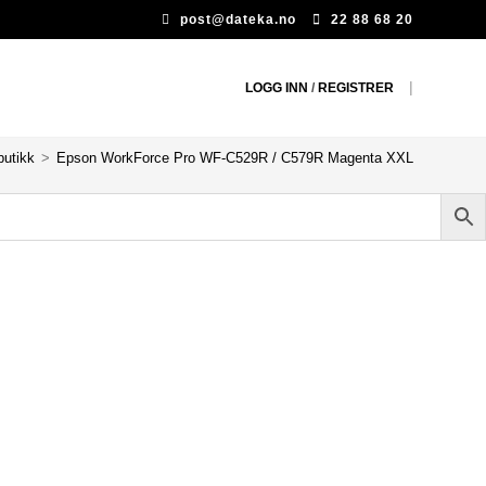
post@dateka.no
22 88 68 20
|
LOGG INN
/
REGISTRER
butikk
>
Epson WorkForce Pro WF-C529R / C579R Magenta XXL