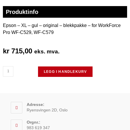
Produktinfo
Epson – XL – gul – original – blekkpakke – for WorkForce
Pro WF-C529, WF-C579
kr
715,00
eks. mva.
LEGG I HANDLEKURV
Adresse:
Ryensvingen 2D, Oslo
Orgnr.:
983 619 347