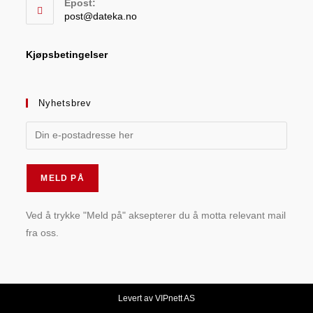
Epost:
post@dateka.no
Kjøpsbetingelser
Nyhetsbrev
Ved å trykke "Meld på" aksepterer du å motta relevant mail
fra oss.
Levert av VIPnett AS