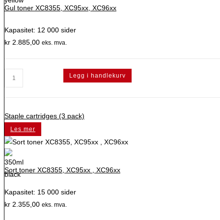
Gul toner XC8355, XC95xx, XC96xx
Kapasitet: 12 000 sider
kr
2.885,00
eks. mva.
Gul
Legg i handlekurv
toner
XC8355,
XC95xx,
Staple cartridges (3 pack)
XC96xx
Les mer
antall
Sort toner XC8355, XC95xx , XC96xx
Kapasitet: 15 000 sider
kr
2.355,00
eks. mva.