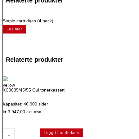
Relaterte produkter
Staple cartridges (4 pack)
Les mer
Relaterte produkter
XC9635/45/55 Gul tonerkassett
Kapasitet: 46 900 sider
kr
3.947,00
eks. mva.
XC9635/45/55
Legg i handlekurv