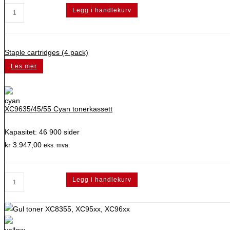
CS963,
Legg i handlekurv
CX950,
951,
961,
Staple cartridges (4 pack)
962,
Les mer
963,
833,
XC9525,
XC9635/45/55 Cyan tonerkassett
9535,
9635,
Kapasitet: 46 900 sider
9645,
kr
3.947,00
eks. mva.
9655,
8355
toneroppsamlingsflaske
XC9635/45/55
Legg i handlekurv
antall
Cyan
tonerkassett
antall