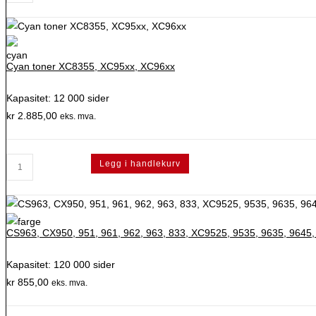
Gul
tonerkassett
antall
Cyan toner XC8355, XC95xx, XC96xx
Kapasitet: 12 000 sider
kr
2.885,00
eks. mva.
Cyan
Legg i handlekurv
toner
XC8355,
XC95xx,
XC96xx
CS963, CX950, 951, 961, 962, 963, 833, XC9525, 9535, 9635, 9645,
antall
Kapasitet: 120 000 sider
kr
855,00
eks. mva.