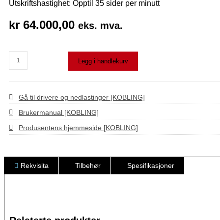
Utskriftshastighet: Opptil 35 sider per minutt
kr
64.000,00
eks. mva.
Lexmark
Legg i handlekurv
XC9635
antall
Gå til drivere og nedlastinger [KOBLING]
Brukermanual [KOBLING]
Produsentens hjemmeside [KOBLING]
Rekvisita
Tilbehør
Spesifikasjoner