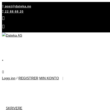
Skip
post@dateka.no
to
22 88 68 20
content
*
Logg inn
/
REGISTRER
MIN KONTO
|
SKRIVERE