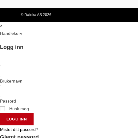
© Dateka AS 2026
×
Handlekurv
Logg inn
Brukernavn
Passord
Husk meg
LOGG INN
Mistet ditt passord?
Glemt passord