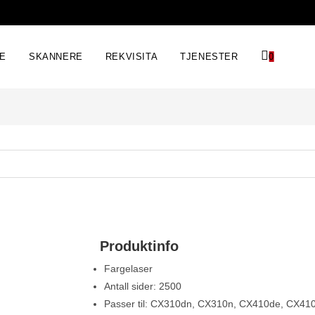
RE
SKANNERE
REKVISITA
TJENESTER
0
Produktinfo
Fargelaser
Antall sider: 2500
Passer til: CX310dn, CX310n, CX410de, CX41