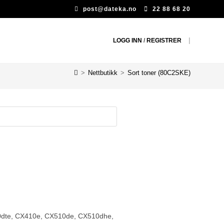
post@dateka.no
22 88 68 20
|
LOGG INN
/
REGISTRER
>
Nettbutikk
>
Sort toner (80C2SKE)
0dte, CX410e, CX510de, CX510dhe,