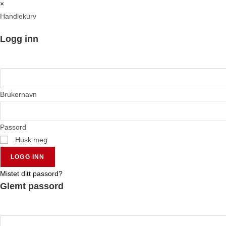
×
Handlekurv
Logg inn
Brukernavn
Passord
Husk meg
LOGG INN
Mistet ditt passord?
Glemt passord