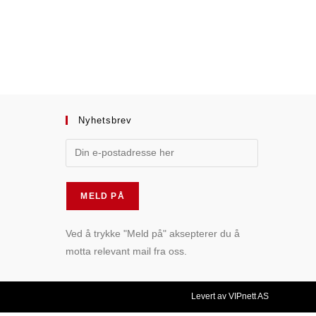
Nyhetsbrev
Ved å trykke "Meld på" aksepterer du å
motta relevant mail fra oss.
Levert av VIPnett AS