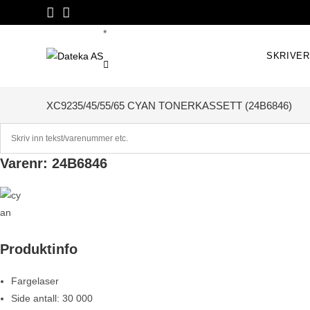
Skip
to
*
content
SKRIVE
XC9235/45/55/65 CYAN TONERKASSETT (24B6846)
Varenr: 24B6846
Produktinfo
Fargelaser
Side antall: 30 000