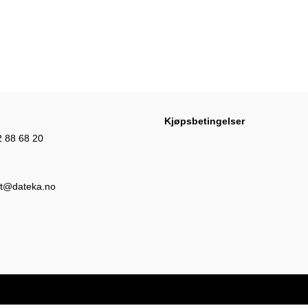
Kjøpsbetingelser
Opens
2 88 68 20
in
your
Opens
t@dateka.no
application
in
your
application