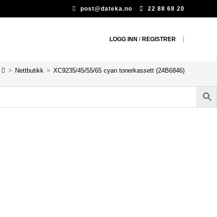
post@dateka.no
22 88 68 20
|
LOGG INN
/
REGISTRER
>
Nettbutikk
>
XC9235/45/55/65 cyan tonerkassett (24B6846)