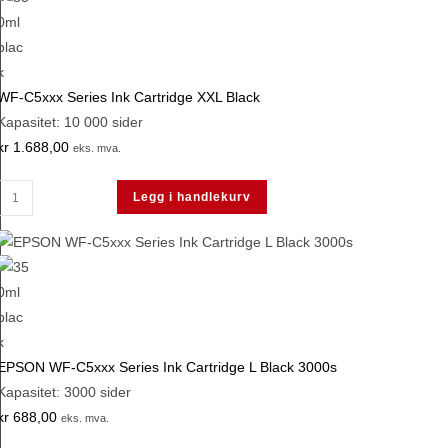
Cartridge
XL
Cyan
WF-C5xxx Series Ink Cartridge XXL Black
antall
Kapasitet: 10 000 sider
kr
1.688,00
eks. mva.
WF-
Legg i handlekurv
C5xxx
Series
Ink
Cartridge
XXL
Black
antall
EPSON WF-C5xxx Series Ink Cartridge L Black 3000s
Kapasitet: 3000 sider
kr
688,00
eks. mva.