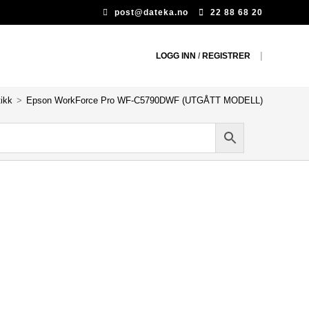
post@dateka.no
22 88 68 20
|
LOGG INN
/
REGISTRER
tikk
>
Epson WorkForce Pro WF-C5790DWF (UTGÅTT MODELL)