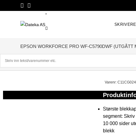
Skip
to
*
content
SKRIVER
EPSON WORKFORCE PRO WF-C5790DWF (UTGÅTT 
Varenr: C11CG02
Produktinf
Største blekkapa
segment: Skriv 
10 000 sider ut
blekk