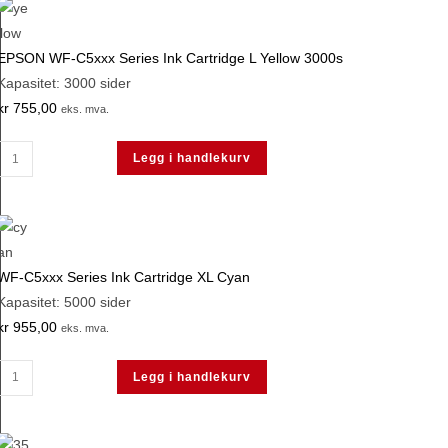
Series
Ink
Cartridge
EPSON WF-C5xxx Series Ink Cartridge L Yellow 3000s
L
Kapasitet: 3000 sider
Magenta
kr
755,00
eks. mva.
3000s
EPSON
antall
Legg i handlekurv
WF-
C5xxx
Series
Ink
WF-C5xxx Series Ink Cartridge XL Cyan
Cartridge
Kapasitet: 5000 sider
L
kr
955,00
Yellow
eks. mva.
3000s
WF-
antall
Legg i handlekurv
C5xxx
Series
Ink