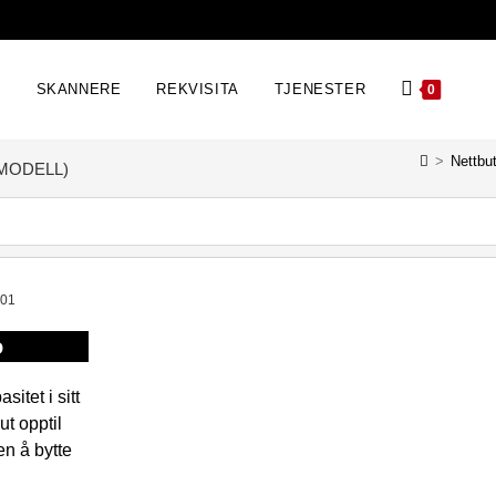
E
SKANNERE
REKVISITA
TJENESTER
0
>
Nettbu
MODELL)
401
o
sitet i sitt
ut opptil
en å bytte