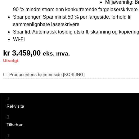
Miljøvennlig: B
90 % mindre strøm enn konkurrerende fargelaserskrivere
Spar penger: Spar minst 50 % per fargeside, forhold til
sammenlignbare laserskrivere
Spar tid: Automatisk tosidig utskrift, skanning og kopierin
Wi-Fi
kr
3.459,00
eks. mva.
Utsolgt
Produsentens hjemmeside [KOBLING]
Rekvisita
Tilbehør