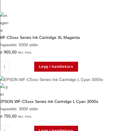
XL
Yellow
antall
WF-C5xxx Series Ink Cartridge XL Magenta
Kapasitet: 5000 sider
kr
955,00
eks. mva.
WF-
Legg i handlekurv
C5xxx
Series
Ink
Cartridge
XL
EPSON WF-C5xxx Series Ink Cartridge L Cyan 3000s
Magenta
Kapasitet: 3000 sider
antall
kr
755,00
eks. mva.
EPSON
Legg i handlekurv