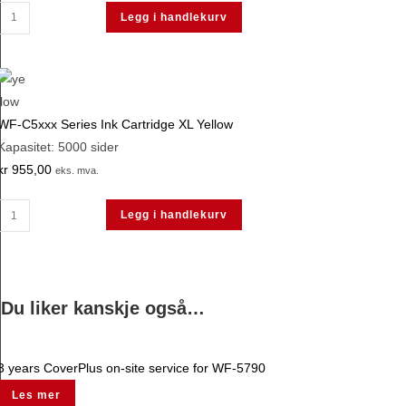
EPSON
Legg i handlekurv
WF-
C5xxx
Series
Ink
WF-C5xxx Series Ink Cartridge XL Yellow
Cartridge
Kapasitet: 5000 sider
L
kr
955,00
Black
eks. mva.
3000s
WF-
antall
Legg i handlekurv
C5xxx
Series
Ink
Cartridge
Du liker kanskje også…
XL
Yellow
antall
3 years CoverPlus on-site service for WF-5790
Les mer