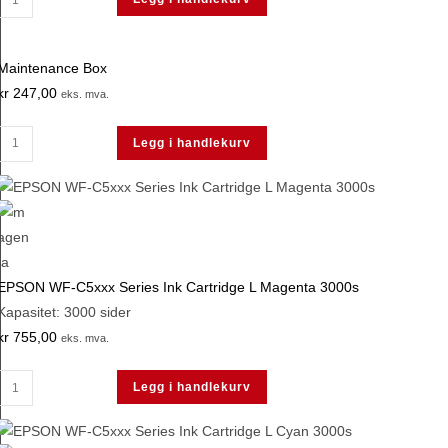
WF-
C5xxx
Maintenance Box
Series
kr
247,00
Ink
eks. mva.
Cartridge
Maintenance
L
Legg i handlekurv
Box
Cyan
antall
3000s
antall
EPSON WF-C5xxx Series Ink Cartridge L Magenta 3000s
Kapasitet: 3000 sider
kr
755,00
eks. mva.
EPSON
Legg i handlekurv
WF-
C5xxx