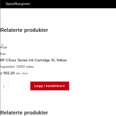
Spesifikasjoner
Relaterte produkter
WF-C5xxx Series Ink Cartridge XL Yellow
Kapasitet: 5000 sider
kr
955,00
eks. mva.
WF-
Legg i handlekurv
C5xxx
Series
Ink
Cartridge
Relaterte produkter