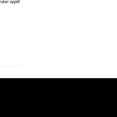
ruker opptil
g