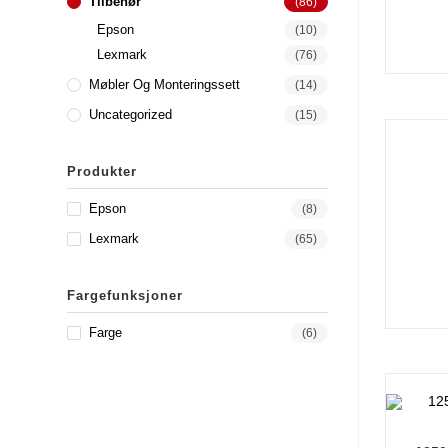
Tilbehør
(86)
Epson
(10)
Lexmark
(76)
Møbler Og Monteringssett
(14)
Uncategorized
(15)
Produkter
Epson
(8)
Lexmark
(65)
Fargefunksjoner
Farge
(6)