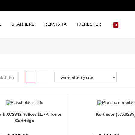
E
SKANNERE
REKVISITA
TJENESTER
0
ktfilter
rk XC2342 Yellow 11.7K Toner
Kortleser (57X0235
Cartridge