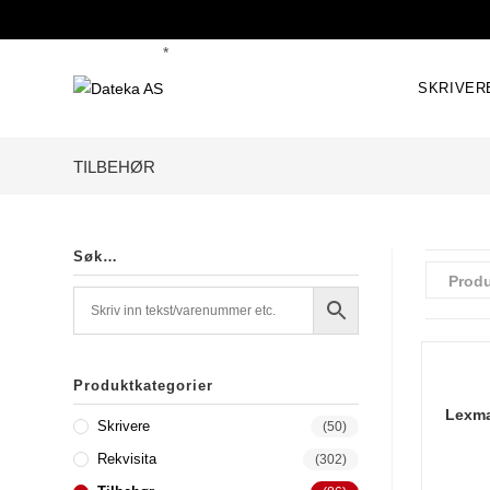
Skip
to
*
content
SKRIVER
TILBEHØR
Søk…
Produ
Produktkategorier
Lexma
Skrivere
(50)
Rekvisita
(302)