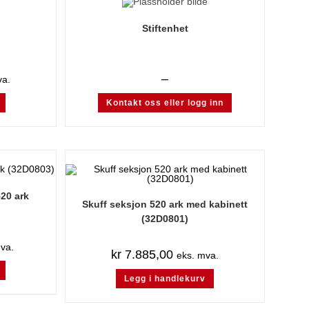
Stiftenhet
–
va.
Kontakt oss eller logg inn
20 ark
Skuff seksjon 520 ark med kabinett
(32D0801)
va.
kr
7.885,00
eks. mva.
Legg i handlekurv