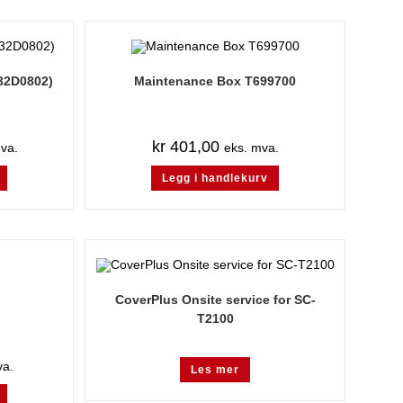
(32D0802)
Maintenance Box T699700
kr
401,00
va.
eks. mva.
Legg i handlekurv
CoverPlus Onsite service for SC-
T2100
va.
Les mer