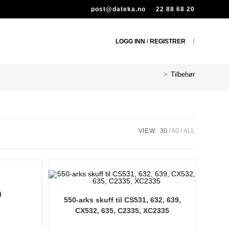
post@dateka.no
22 88 68 20
|
LOGG INN
/
REGISTRER
>
Tilbehør
VIEW:
30
60
ALL
)
550-arks skuff til CS531, 632, 639,
CX532, 635, C2335, XC2335