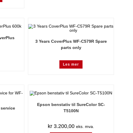
verPlus
3 Years CoverPlus WF-C579R Spare
parts only
Les mer
Epson benstativ til SureColor SC-
 service
T5100N
kr
3.200,00
eks. mva.