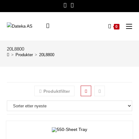
0
20L8800
>
Produkter
>
20L8800
Produktfilter