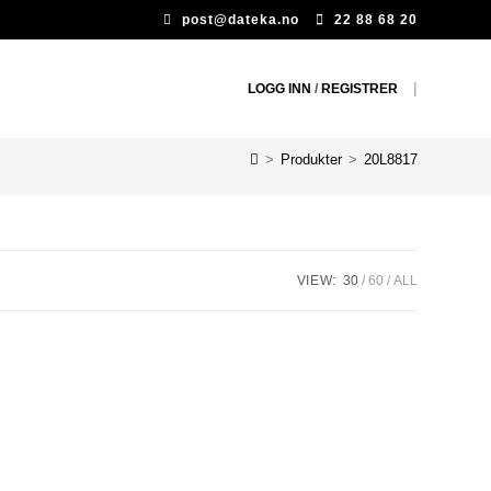
post@dateka.no
22 88 68 20
|
LOGG INN
/
REGISTRER
>
Produkter
>
20L8817
VIEW:
30
60
ALL