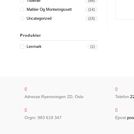
Tilbehør
(86)
Møbler Og Monteringssett
(14)
Uncategorized
(15)
Produkter
Lexmark
(1)
Adresse:
Ryensvingen 2D, Oslo
Telefon:
2
Orgnr.:
983 619 347
Epost:
pos