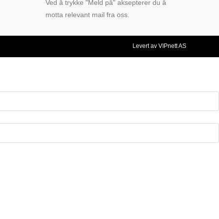
Ved å trykke "Meld på" aksepterer du å
motta relevant mail fra oss.
Levert av VIPnett AS