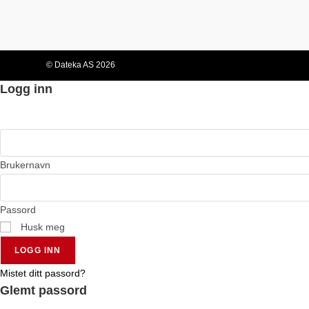
© Dateka AS 2026
Logg inn
Brukernavn
Passord
Husk meg
LOGG INN
Mistet ditt passord?
Glemt passord