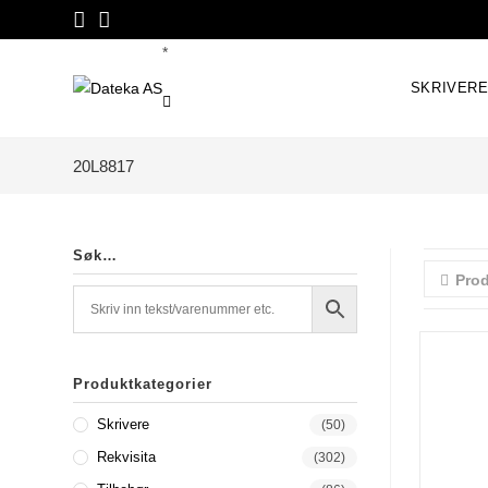
Skip
to
*
content
SKRIVER
20L8817
Søk…
Prod
Produktkategorier
Skrivere
(50)
Rekvisita
(302)