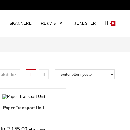
E
SKANNERE
REKVISITA
TJENESTER
0
uktfilter
Paper Transport Unit
kr
2.155,00
eks. mva.