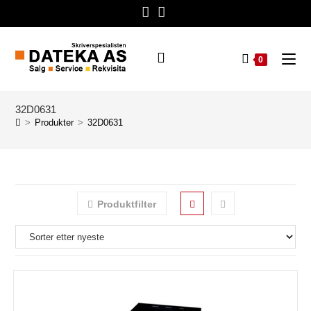
0
32D0631
>
Produkter
>
32D0631
Produktfilter