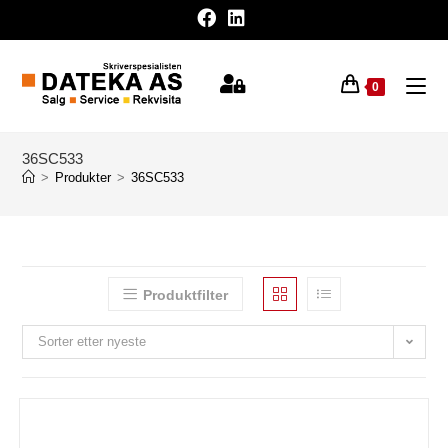
0
36SC533
>
Produkter
>
36SC533
Produktfilter
Sorter etter nyeste