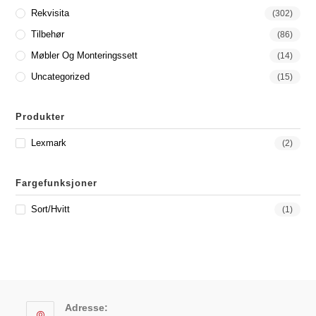
Rekvisita
(302)
Tilbehør
(86)
Møbler Og Monteringssett
(14)
Uncategorized
(15)
Produkter
Lexmark
(2)
Fargefunksjoner
Sort/hvitt
(1)
Adresse: