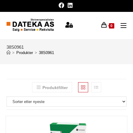
0
38S0961
>
Produkter
>
38S0961
Produktfilter