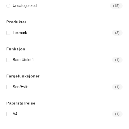
Uncategorized
(15)
Produkter
Lexmark
(3)
Funksjon
Bare Utskrift
(1)
Fargefunksjoner
Sort/hvitt
(1)
Papirstørrelse
A4
(1)