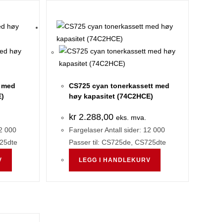
t med
CS725 cyan tonerkassett med
E)
høy kapasitet (74C2HCE)
kr
2.288,00
eks. mva.
12 000
Fargelaser Antall sider: 12 000
725dte
Passer til: CS725de, CS725dte
V
LEGG I HANDLEKURV