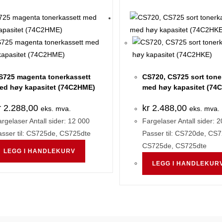
S725 magenta tonerkassett
CS720, CS725 sort tone
ed høy kapasitet (74C2HME)
med høy kapasitet (74
r
2.288,00
kr
2.488,00
eks. mva.
eks. mva.
rgelaser Antall sider: 12 000
Fargelaser Antall sider: 
asser til: CS725de, CS725dte
Passer til: CS720de, CS7
CS725de, CS725dte
LEGG I HANDLEKURV
LEGG I HANDLEKUR