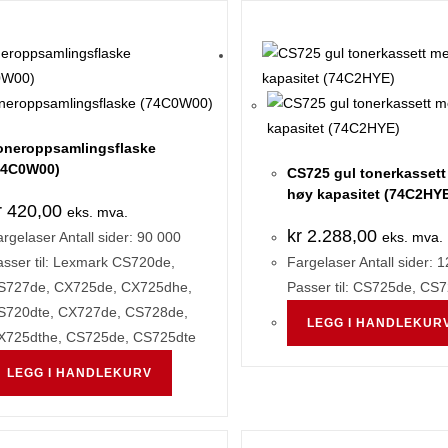
oneroppsamlingsflaske
74C0W00)
CS725 gul tonerkasset
høy kapasitet (74C2HY
r
420,00
eks. mva.
kr
2.288,00
rgelaser Antall sider: 90 000
eks. mva.
sser til: Lexmark CS720de,
Fargelaser Antall sider: 
S727de, CX725de, CX725dhe,
Passer til: CS725de, CS
S720dte, CX727de, CS728de,
LEGG I HANDLEKUR
X725dthe, CS725de, CS725dte
LEGG I HANDLEKURV