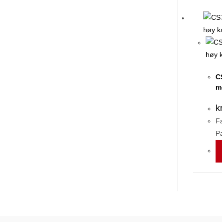
C
m
k
Fa
P