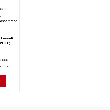
rkassett
C2HKE)
20 000
20dte,
V