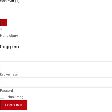
Sort/hvitt
(1)
×
Handlekurv
Logg inn
Brukernavn
Passord
Husk meg
LOGG INN