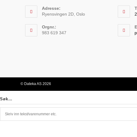
Adresse:
T
Ryensvingen 2D, Oslo
2
O
Orgnr.:
E
i
983 619 347
p
y
a
© Dateka AS 2026
Søk…