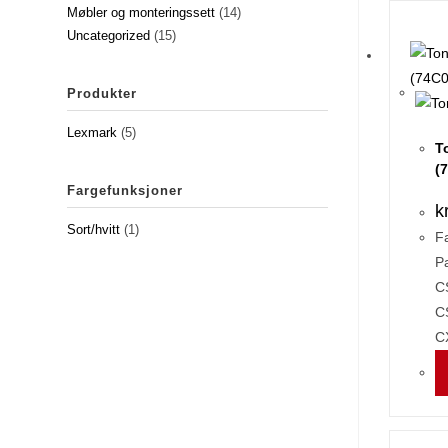
Møbler og monteringssett
(14)
Uncategorized
(15)
Produkter
Lexmark
(5)
T
(
Fargefunksjoner
k
Sort/hvitt
(1)
Fa
Pa
C
C
C