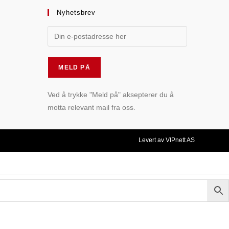
Nyhetsbrev
Ved å trykke "Meld på" aksepterer du å
motta relevant mail fra oss.
Levert av VIPnett AS