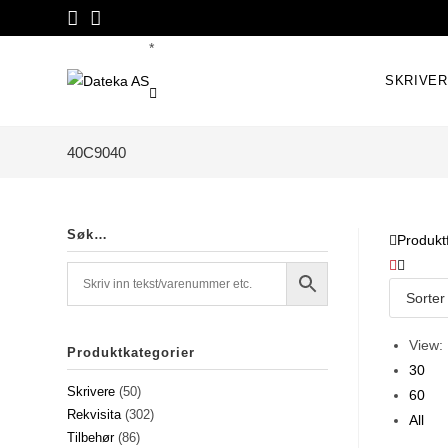
Skip
to
*
content
SKRIVE
40C9040
Søk…
Produktf
View:
Produktkategorier
30
Skrivere
(50)
60
Rekvisita
(302)
All
Tilbehør
(86)