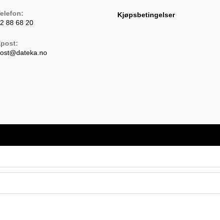
elefon:
Kjøpsbetingelser
2 88 68 20
pens
post:
n
Opens
ost@dateka.no
our
in
pplication
your
application