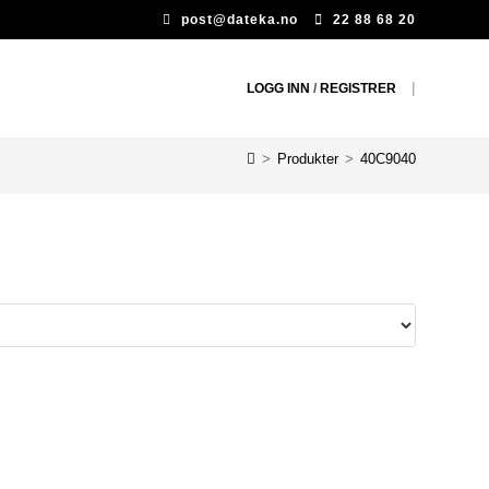
post@dateka.no
22 88 68 20
|
LOGG INN
/
REGISTRER
>
Produkter
>
40C9040