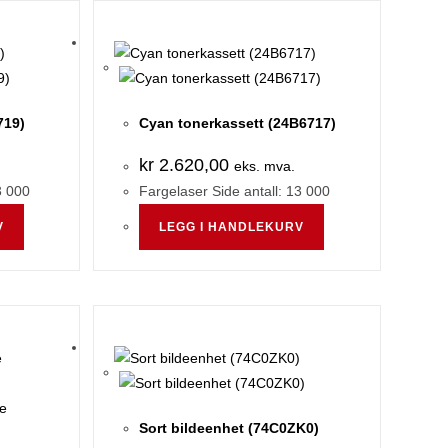
719)
Cyan tonerkassett (24B6717)
kr
2.620,00
eks. mva.
3 000
Fargelaser Side antall: 13 000
V
LEGG I HANDLEKURV
Sort bildeenhet (74C0ZK0)