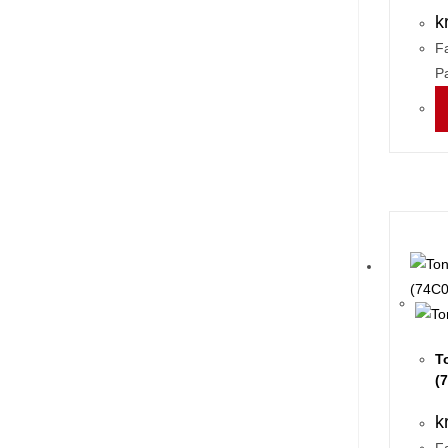
k
Fa
P
T
(
k