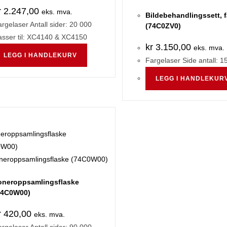
r
2.247,00
eks. mva.
Bildebehandlingssett, 
rgelaser Antall sider: 20 000
(74C0ZV0)
asser til: XC4140 & XC4150
kr
3.150,00
eks. mva.
LEGG I HANDLEKURV
Fargelaser Side antall: 1
LEGG I HANDLEKUR
oneroppsamlingsflaske
74C0W00)
r
420,00
eks. mva.