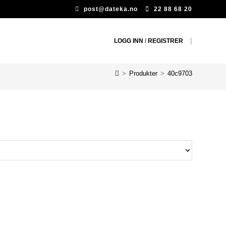
post@dateka.no
22 88 68 20
|
LOGG INN
/
REGISTRER
>
Produkter
>
40c9703