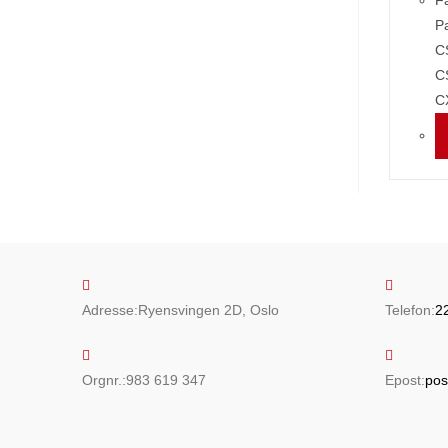
Fa
Pa
C
C
C
Adresse:
Ryensvingen 2D, Oslo
Telefon:
2
Orgnr.:
983 619 347
Epost:
pos