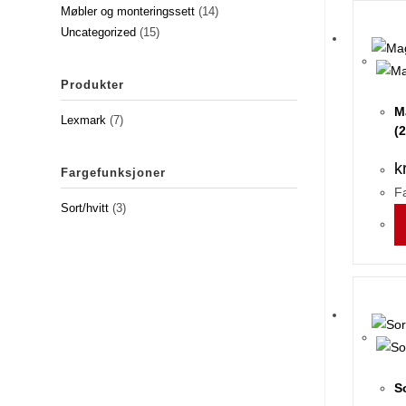
Møbler og monteringssett
(14)
Uncategorized
(15)
Produkter
M
Lexmark
(7)
(
k
Fargefunksjoner
Fa
Sort/hvitt
(3)
S