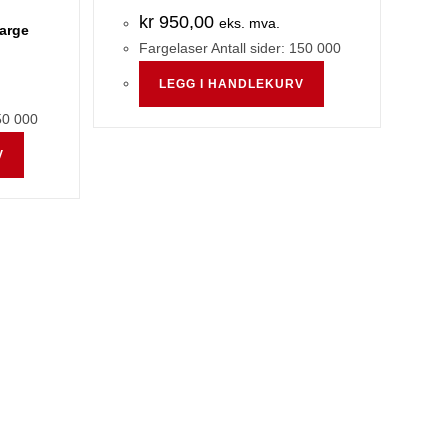
kr
950,00
eks. mva.
farge
Fargelaser Antall sider: 150 000
LEGG I HANDLEKURV
50 000
V