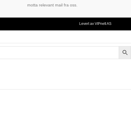
motta relevant mail fra oss.
Levert av VIPnett AS