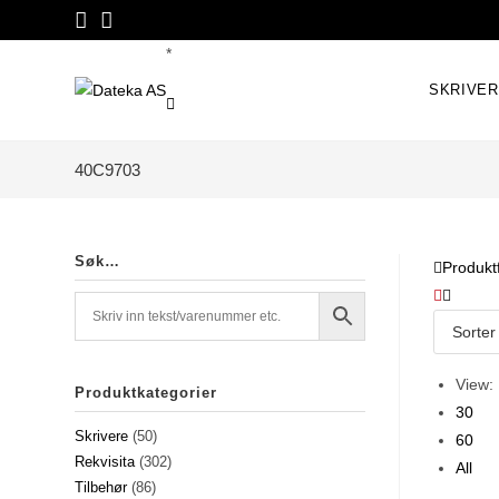
Skip
to
*
content
SKRIVE
40C9703
Søk…
Produktf
View:
Produktkategorier
30
Skrivere
(50)
60
Rekvisita
(302)
All
Tilbehør
(86)