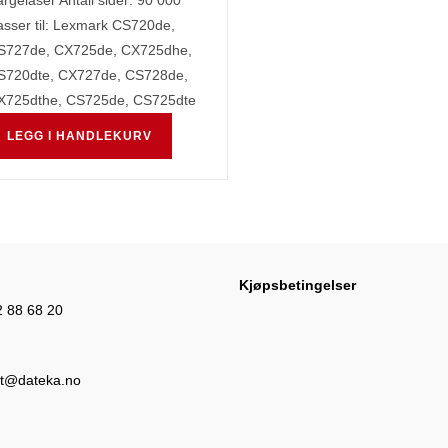
rgelaser Antall sider: 90 000
sser til: Lexmark CS720de,
S727de, CX725de, CX725dhe,
S720dte, CX727de, CS728de,
X725dthe, CS725de, CS725dte
LEGG I HANDLEKURV
Kjøpsbetingelser
Opens
2 88 68 20
in
your
Opens
t@dateka.no
application
in
your