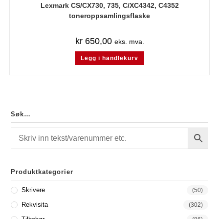
Lexmark CS/CX730, 735, C/XC4342, C4352
toneroppsamlingsflaske
kr
650,00
eks. mva.
Legg i handlekurv
Søk…
Produktkategorier
Skrivere
(50)
Rekvisita
(302)