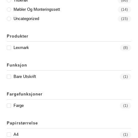
Tilbehør
(86)
Møbler Og Monteringssett
(14)
Uncategorized
(15)
Produkter
Lexmark
(8)
Funksjon
Bare Utskrift
(1)
Fargefunksjoner
Farge
(1)
Papirstørrelse
A4
(1)