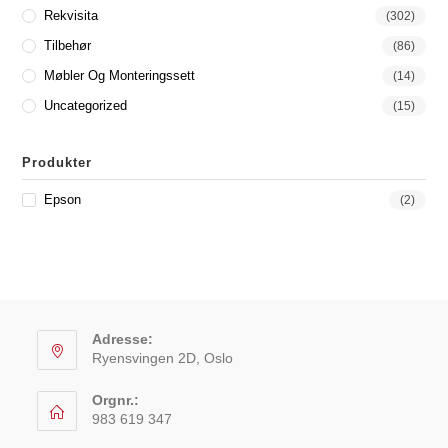
Rekvisita
(302)
Tilbehør
(86)
Møbler Og Monteringssett
(14)
Uncategorized
(15)
Produkter
Epson
(2)
Adresse:
Ryensvingen 2D, Oslo
Orgnr.:
983 619 347