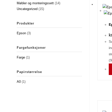
Møbler og monteringssett
(14)
Uncategorized
(15)
Produkter
E
Epson
(3)
k
S
Fargefunksjoner
in
st
Farge
(1)
(9
Papirstørrelse
A0
(1)