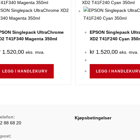
PSON Singlepack UltraChrome
EPSON Singlepack Ult
D2 T41F340 Magenta 350ml
XD2 T41F240 Cyan 350
r
1.520,00
kr
1.520,00
eks. mva.
eks. mva.
LEGG I HANDLEKURV
LEGG I HANDLEKUR
elefon:
Kjøpsbetingelser
2 88 68 20
pens
post:
n