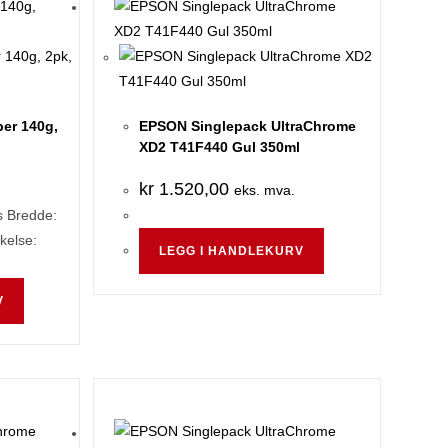
er 140g,
EPSON Singlepack UltraChrome
XD2 T41F440 Gul 350ml
kr
1.520,00
eks. mva.
s Bredde:
kelse:
LEGG I HANDLEKURV
V