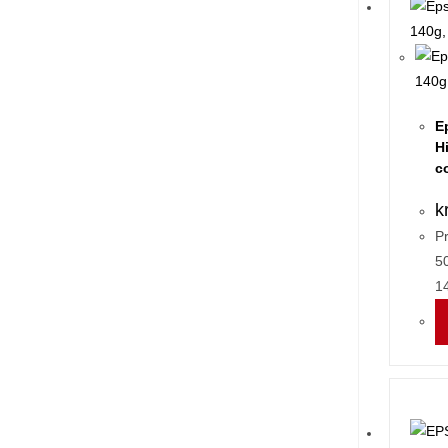
E
H
c
k
P
5
14