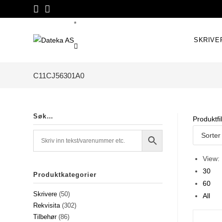
Skip
to
*
content
SKRIVE
C11CJ56301A0
Søk…
Produktfil
View:
30
Produktkategorier
60
Skrivere
(50)
All
Rekvisita
(302)
Tilbehør
(86)