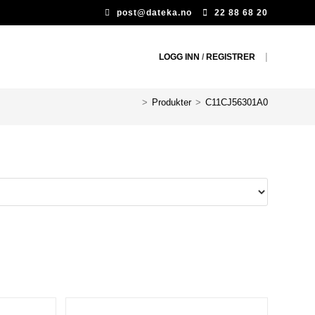
post@dateka.no
22 88 68 20
|
LOGG INN
/
REGISTRER
>
Produkter
>
C11CJ56301A0