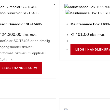
pson Surecolor SC-T5405
Maintenance Box T699
r
24.200,00
kr
401,00
eks. mva.
eks. mva.
ureColor SC-T5405 er en rimelig
ngangsmodellskriver i
LEGG I HANDLEKUR
orformat. Skriver ut i opptil A0
1,4 cm).
LEGG I HANDLEKURV