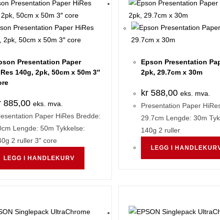
pson Presentation Paper
Epson Presentation Pap
iRes 140g, 2pk, 50cm x 50m 3″
2pk, 29.7cm x 30m
ore
kr
588,00
eks. mva.
r
885,00
eks. mva.
Presentation Paper HiRe
resentation Paper HiRes Bredde:
29.7cm Lengde: 30m Tyk
0cm Lengde: 50m Tykkelse:
140g 2 ruller
0g 2 ruller 3" core
LEGG I HANDLEKUR
LEGG I HANDLEKURV