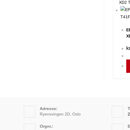
E
X
k
Adresse:
T
Ryensvingen 2D, Oslo
2
O
Orgnr.:
E
i