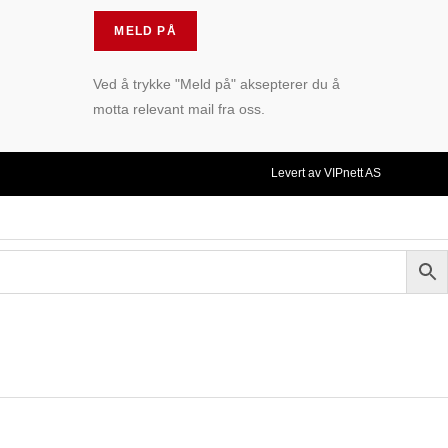
Ved å trykke "Meld på" aksepterer du å
motta relevant mail fra oss.
Levert av VIPnett AS