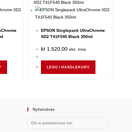
raChrome
EPSON Singlepack UltraChrome
ml
XD2 T41F540 Black 350ml
kr
1.520,00
eks. mva.
V
LEGG I HANDLEKURV
Nyhetsbrev